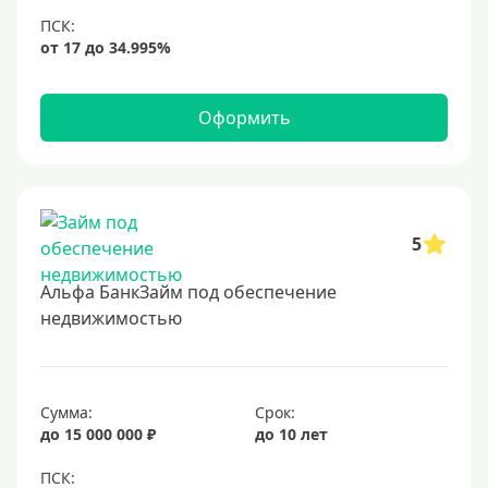
6,9%
7%
8%
Оформить
9%
10%
11%
12%
5
13%
Альфа БанкЗайм под обеспечение
14%
недвижимостью
15%
16%
17%
Сумма:
Срок:
до 15 000 000 ₽
до 10 лет
18%
19%