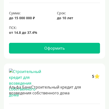
Срок
Сумма:
Срок:
до 15 000 000 ₽
до 10 лет
Долгосрочные
Год
2 года
3 года
Оформить
4 года
5 лет
6 лет
7 лет
5
8 лет
Альфа БанкСтроительный кредит для
9 лет
возведения собственного дома
10 лет
15 лет