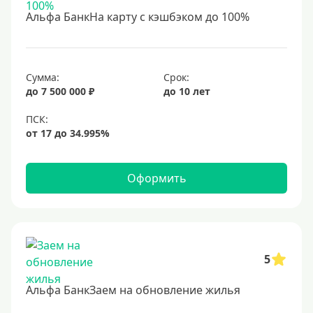
С 18 лет
Альфа БанкНа карту с кэшбэком до 100%
С 19 лет
С 20 лет
С 21 года
Сумма:
Срок:
до 7 500 000 ₽
до 10 лет
С 22 лет
С 23 лет
В декрете
Оформить
Обеспечение
С обеспечением
Без обеспечения
Без залога
5
В банке под залог
Альфа БанкЗаем на обновление жилья
Под залог недвижимости