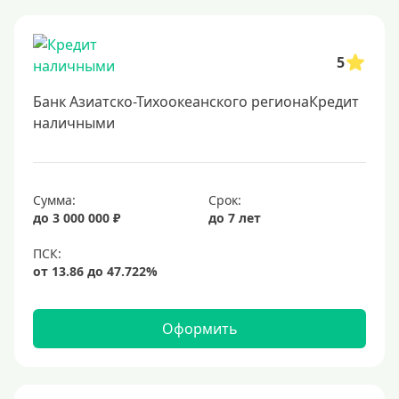
Онлайн заявка
Заявка во все банки
5
Способы выдачи
Банк Азиатско-Тихоокеанского регионаКредит
Не выходя из дома
наличными
С доставкой на дом
Наличными
Сумма:
Срок:
Онлайн на карту
до 3 000 000 ₽
до 7 лет
Валюта
В долларах США
В евро
Оформить
Заемщики