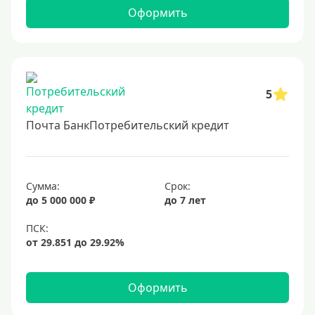
2 миллиона
Оформить
2500000 руб
3 млн
3500000 руб
4 миллиона
5
4500000 руб
Почта БанкПотребительский кредит
5 млн
5500000 руб
6 млн
Сумма:
Срок:
до 5 000 000 ₽
до 7 лет
6500000 руб
7 миллионов
8 миллионов
9000000 руб
Оформить
10 млн