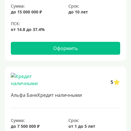
Сумма:
Срок:
20 лет
до 15 000 000 ₽
до 10 лет
25 лет
30 лет
Месяц
2 месяца
Оформить
3 месяца
6 месяцев
Ставка
5
Низкий процент
Альфа БанкКредит наличными
4%
5%
6%
Сумма:
Срок:
до 7 500 000 ₽
от 1 до 5 лет
6,5%