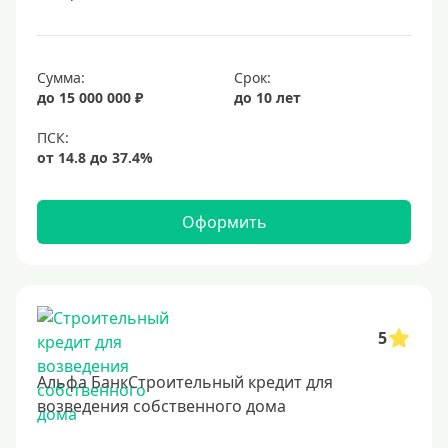
Под залог недвижимости
Срок
Сумма:
Срок:
до 15 000 000 ₽
до 10 лет
Долгосрочные
Год
2 года
3 года
Оформить
4 года
5 лет
6 лет
7 лет
5
8 лет
Альфа БанкСтроительный кредит для
9 лет
возведения собственного дома
10 лет