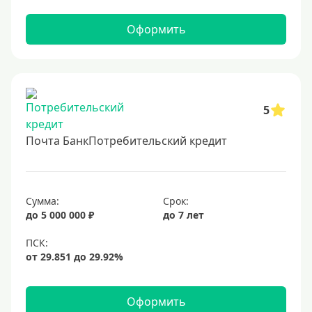
2 миллиона
Оформить
2500000 руб
3 млн
3500000 руб
4 миллиона
5
4500000 руб
Почта БанкПотребительский кредит
5 млн
5500000 руб
6 млн
Сумма:
Срок:
до 5 000 000 ₽
до 7 лет
6500000 руб
7 миллионов
8 миллионов
9000000 руб
Оформить
10 млн