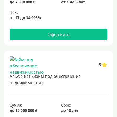
до 7 500 000 ₽
от 1 до 5 лет
6,5%
6,9%
7%
8%
Оформить
9%
10%
11%
12%
5
13%
Альфа БанкЗайм под обеспечение
14%
недвижимостью
15%
16%
17%
Сумма:
Срок:
до 15 000 000 ₽
до 10 лет
18%