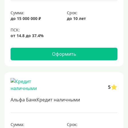
15 лет
Сумма:
Срок:
20 лет
до 15 000 000 ₽
до 10 лет
25 лет
30 лет
Месяц
2 месяца
Оформить
3 месяца
6 месяцев
Ставка
5
Низкий процент
Альфа БанкКредит наличными
4%
5%
6%
Сумма:
Срок: