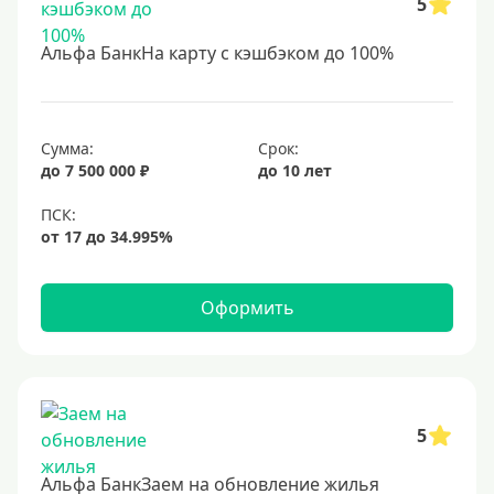
5
Студентам
С 18 лет
Альфа БанкНа карту с кэшбэком до 100%
С 19 лет
С 20 лет
С 21 года
Сумма:
Срок:
до 7 500 000 ₽
до 10 лет
С 22 лет
С 23 лет
В декрете
Оформить
Обеспечение
С обеспечением
Без обеспечения
Без залога
5
В банке под залог
Альфа БанкЗаем на обновление жилья