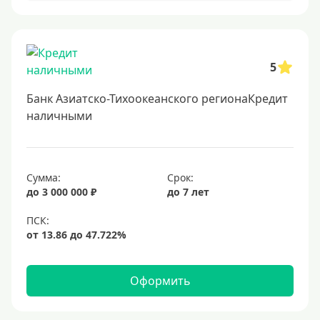
Онлайн заявка
Заявка во все банки
5
Способы выдачи
Банк Азиатско-Тихоокеанского регионаКредит
Не выходя из дома
наличными
С доставкой на дом
Наличными
Сумма:
Срок:
Онлайн на карту
до 3 000 000 ₽
до 7 лет
Валюта
В долларах США
В евро
Оформить
Заемщики