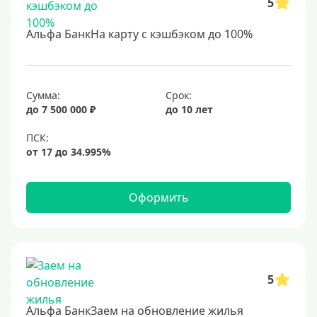
5
Студентам
С 18 лет
Альфа БанкНа карту с кэшбэком до 100%
С 19 лет
С 20 лет
С 21 года
Сумма:
Срок:
до 7 500 000 ₽
до 10 лет
С 22 лет
С 23 лет
В декрете
Оформить
Обеспечение
С обеспечением
Без обеспечения
Без залога
5
В банке под залог
Альфа БанкЗаем на обновление жилья