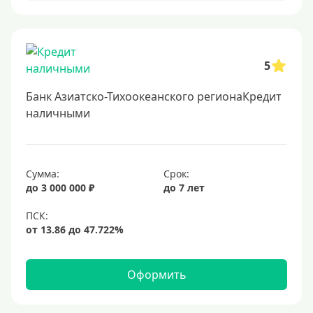
Онлайн заявка
Заявка во все банки
5
Способы выдачи
Банк Азиатско-Тихоокеанского регионаКредит
Не выходя из дома
наличными
С доставкой на дом
Наличными
Сумма:
Срок:
Онлайн на карту
до 3 000 000 ₽
до 7 лет
Валюта
В долларах США
В евро
Оформить
Заемщики