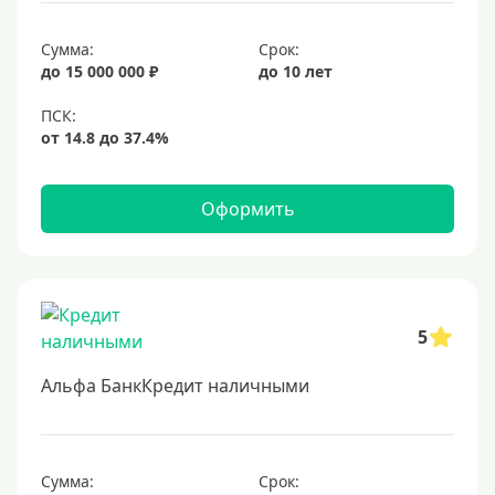
15 лет
Сумма:
Срок:
20 лет
до 15 000 000 ₽
до 10 лет
25 лет
30 лет
Месяц
2 месяца
Оформить
3 месяца
6 месяцев
Ставка
5
Низкий процент
Альфа БанкКредит наличными
4%
5%
6%
Сумма:
Срок: