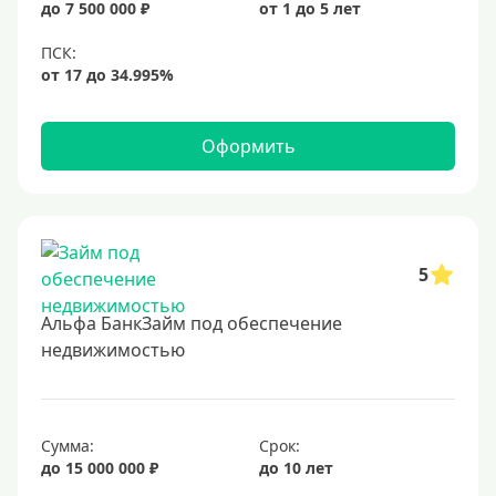
до 7 500 000 ₽
от 1 до 5 лет
6,5%
6,9%
7%
8%
Оформить
9%
10%
11%
12%
5
13%
Альфа БанкЗайм под обеспечение
14%
недвижимостью
15%
16%
17%
Сумма:
Срок:
до 15 000 000 ₽
до 10 лет
18%