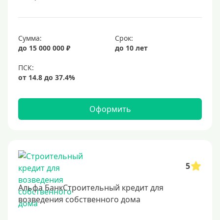
Под залог недвижимости
Срок
Сумма:
Срок:
до 15 000 000 ₽
до 10 лет
Долгосрочные
Год
2 года
3 года
Оформить
4 года
5 лет
6 лет
7 лет
5
8 лет
Альфа БанкСтроительный кредит для
9 лет
возведения собственного дома
10 лет