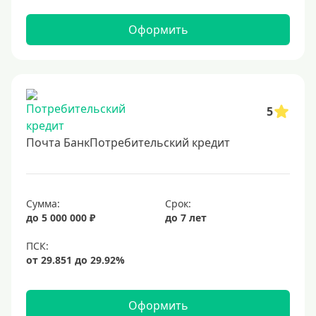
2 миллиона
Оформить
2500000 руб
3 млн
3500000 руб
4 миллиона
5
4500000 руб
Почта БанкПотребительский кредит
5 млн
5500000 руб
6 млн
Сумма:
Срок:
до 5 000 000 ₽
до 7 лет
6500000 руб
7 миллионов
8 миллионов
9000000 руб
Оформить
10 млн