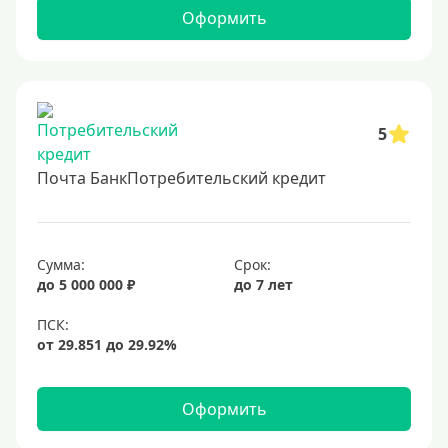
2 миллиона
Оформить
2500000 руб
3 млн
3500000 руб
4 миллиона
5
4500000 руб
Почта БанкПотребительский кредит
5 млн
5500000 руб
6 млн
Сумма:
Срок:
до 5 000 000 ₽
до 7 лет
6500000 руб
7 миллионов
8 миллионов
9000000 руб
Оформить
10 млн