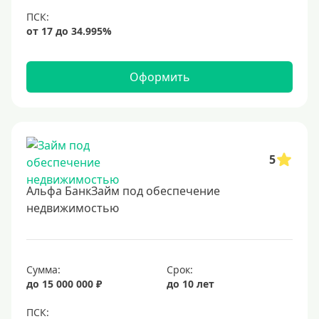
6,9%
7%
8%
Оформить
9%
10%
11%
12%
5
13%
Альфа БанкЗайм под обеспечение
14%
недвижимостью
15%
16%
17%
Сумма:
Срок:
до 15 000 000 ₽
до 10 лет
18%
19%