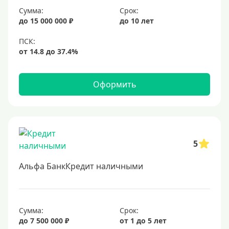
Сумма:
Срок:
20 лет
до 15 000 000 ₽
до 10 лет
25 лет
30 лет
Месяц
2 месяца
Оформить
3 месяца
6 месяцев
Ставка
5
Низкий процент
Альфа БанкКредит наличными
4%
5%
6%
Сумма:
Срок:
до 7 500 000 ₽
от 1 до 5 лет
6,5%