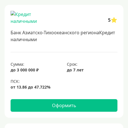
Онлайн заявка
Заявка во все банки
5
Способы выдачи
Банк Азиатско-Тихоокеанского регионаКредит
Не выходя из дома
наличными
С доставкой на дом
Наличными
Сумма:
Срок:
Онлайн на карту
до 3 000 000 ₽
до 7 лет
Валюта
В долларах США
В евро
Оформить
Заемщики