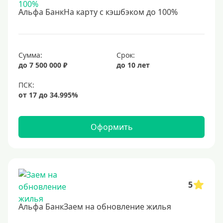
С 18 лет
Альфа БанкНа карту с кэшбэком до 100%
С 19 лет
С 20 лет
С 21 года
Сумма:
Срок:
до 7 500 000 ₽
до 10 лет
С 22 лет
С 23 лет
В декрете
Оформить
Обеспечение
С обеспечением
Без обеспечения
Без залога
5
В банке под залог
Альфа БанкЗаем на обновление жилья
Под залог недвижимости