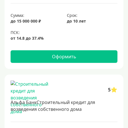
Срок
Сумма:
Срок:
до 15 000 000 ₽
до 10 лет
Долгосрочные
Год
2 года
3 года
Оформить
4 года
5 лет
6 лет
7 лет
5
8 лет
Альфа БанкСтроительный кредит для
9 лет
возведения собственного дома
10 лет
15 лет