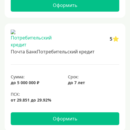
2 миллиона
Оформить
2500000 руб
3 млн
3500000 руб
4 миллиона
5
4500000 руб
Почта БанкПотребительский кредит
5 млн
5500000 руб
6 млн
Сумма:
Срок:
до 5 000 000 ₽
до 7 лет
6500000 руб
7 миллионов
8 миллионов
9000000 руб
Оформить
10 млн