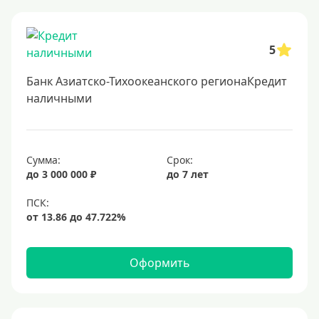
Онлайн заявка
Заявка во все банки
5
Способы выдачи
Банк Азиатско-Тихоокеанского регионаКредит
Не выходя из дома
наличными
С доставкой на дом
Наличными
Сумма:
Срок:
Онлайн на карту
до 3 000 000 ₽
до 7 лет
Валюта
В долларах США
В евро
Оформить
Заемщики