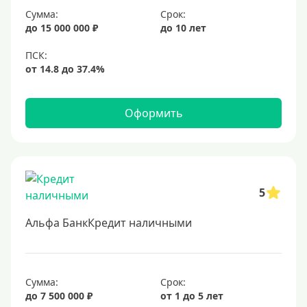
Сумма:
Срок:
20 лет
до 15 000 000 ₽
до 10 лет
25 лет
30 лет
Месяц
2 месяца
Оформить
3 месяца
6 месяцев
Ставка
5
Низкий процент
Альфа БанкКредит наличными
4%
5%
6%
Сумма:
Срок:
до 7 500 000 ₽
от 1 до 5 лет
6,5%