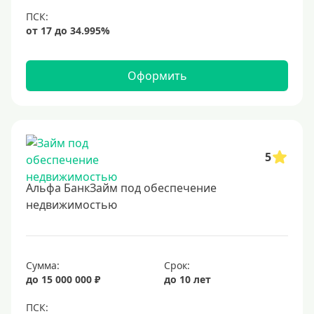
6,9%
7%
8%
Оформить
9%
10%
11%
12%
5
13%
Альфа БанкЗайм под обеспечение
14%
недвижимостью
15%
16%
17%
Сумма:
Срок:
до 15 000 000 ₽
до 10 лет
18%
19%