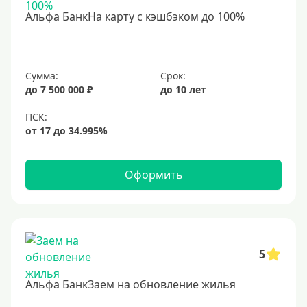
С 18 лет
Альфа БанкНа карту с кэшбэком до 100%
С 19 лет
С 20 лет
С 21 года
Сумма:
Срок:
до 7 500 000 ₽
до 10 лет
С 22 лет
С 23 лет
В декрете
Оформить
Обеспечение
С обеспечением
Без обеспечения
Без залога
5
В банке под залог
Альфа БанкЗаем на обновление жилья
Под залог недвижимости