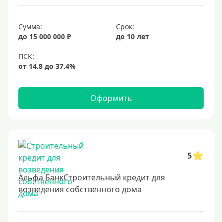
Срок
Сумма:
Срок:
до 15 000 000 ₽
до 10 лет
Долгосрочные
Год
2 года
3 года
Оформить
4 года
5 лет
6 лет
7 лет
5
8 лет
Альфа БанкСтроительный кредит для
9 лет
возведения собственного дома
10 лет
15 лет