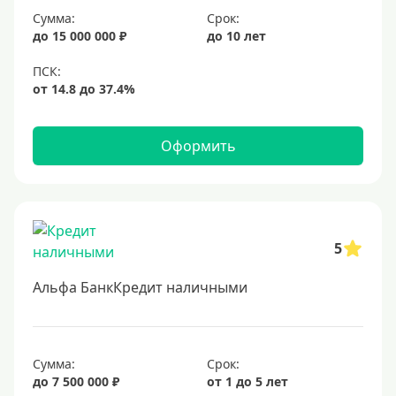
Сумма:
Срок:
20 лет
до 15 000 000 ₽
до 10 лет
25 лет
30 лет
Месяц
2 месяца
Оформить
3 месяца
6 месяцев
Ставка
5
Низкий процент
Альфа БанкКредит наличными
4%
5%
6%
Сумма:
Срок:
до 7 500 000 ₽
от 1 до 5 лет
6,5%