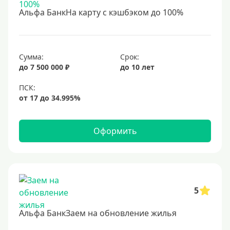
С 18 лет
Альфа БанкНа карту с кэшбэком до 100%
С 19 лет
С 20 лет
С 21 года
Сумма:
Срок:
до 7 500 000 ₽
до 10 лет
С 22 лет
С 23 лет
В декрете
Оформить
Обеспечение
С обеспечением
Без обеспечения
Без залога
5
В банке под залог
Альфа БанкЗаем на обновление жилья
Под залог недвижимости