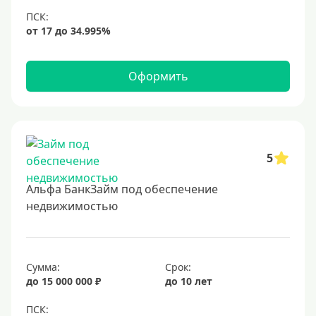
6,9%
7%
8%
Оформить
9%
10%
11%
12%
5
13%
Альфа БанкЗайм под обеспечение
14%
недвижимостью
15%
16%
17%
Сумма:
Срок:
до 15 000 000 ₽
до 10 лет
18%
19%