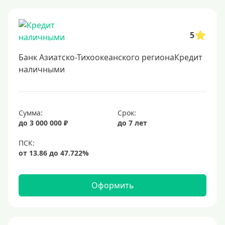
Онлайн заявка
Заявка во все банки
5
Способы выдачи
Банк Азиатско-Тихоокеанского регионаКредит
Не выходя из дома
наличными
С доставкой на дом
Наличными
Сумма:
Срок:
Онлайн на карту
до 3 000 000 ₽
до 7 лет
Валюта
В долларах США
В евро
Оформить
Заемщики