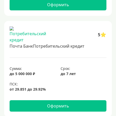
2 миллиона
Оформить
2500000 руб
3 млн
3500000 руб
4 миллиона
5
4500000 руб
Почта БанкПотребительский кредит
5 млн
5500000 руб
6 млн
Сумма:
Срок:
до 5 000 000 ₽
до 7 лет
6500000 руб
7 миллионов
8 миллионов
9000000 руб
Оформить
10 млн