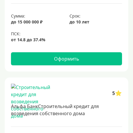
Срок
Сумма:
Срок:
до 15 000 000 ₽
до 10 лет
Долгосрочные
Год
2 года
3 года
Оформить
4 года
5 лет
6 лет
7 лет
5
8 лет
Альфа БанкСтроительный кредит для
9 лет
возведения собственного дома
10 лет
15 лет