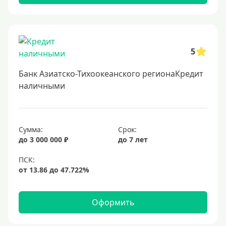
Самые выгодные
Онлайн заявка
Заявка во все банки
5
Способы выдачи
Банк Азиатско-Тихоокеанского регионаКредит
Не выходя из дома
наличными
С доставкой на дом
Наличными
Сумма:
Срок:
Онлайн на карту
до 3 000 000 ₽
до 7 лет
Валюта
В долларах США
В евро
Оформить
Заемщики