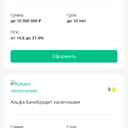
15 лет
Сумма:
Срок:
20 лет
до 15 000 000 ₽
до 10 лет
25 лет
30 лет
Месяц
2 месяца
Оформить
3 месяца
6 месяцев
Ставка
5
Низкий процент
Альфа БанкКредит наличными
4%
5%
6%
Сумма:
Срок: