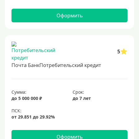
1700000 руб
2 миллиона
Оформить
2500000 руб
3 млн
3500000 руб
4 миллиона
5
4500000 руб
Почта БанкПотребительский кредит
5 млн
5500000 руб
6 млн
Сумма:
Срок:
до 5 000 000 ₽
до 7 лет
6500000 руб
7 миллионов
8 миллионов
9000000 руб
Оформить