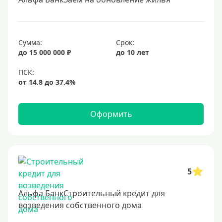
Под залог недвижимости
Срок
Сумма:
Срок:
до 15 000 000 ₽
до 10 лет
Долгосрочные
Год
2 года
3 года
Оформить
4 года
5 лет
6 лет
7 лет
5
8 лет
Альфа БанкСтроительный кредит для
9 лет
возведения собственного дома
10 лет