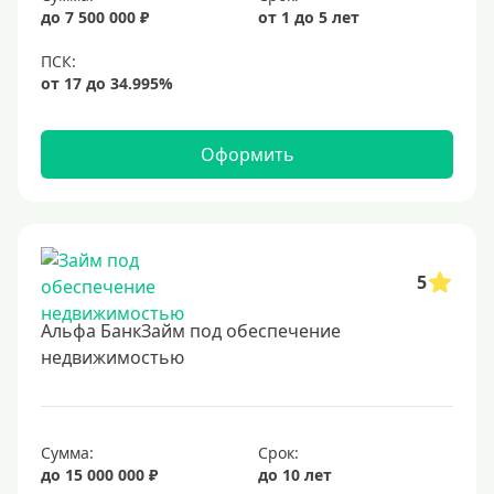
до 7 500 000 ₽
от 1 до 5 лет
6,5%
6,9%
7%
8%
Оформить
9%
10%
11%
12%
5
13%
Альфа БанкЗайм под обеспечение
14%
недвижимостью
15%
16%
17%
Сумма:
Срок:
до 15 000 000 ₽
до 10 лет
18%