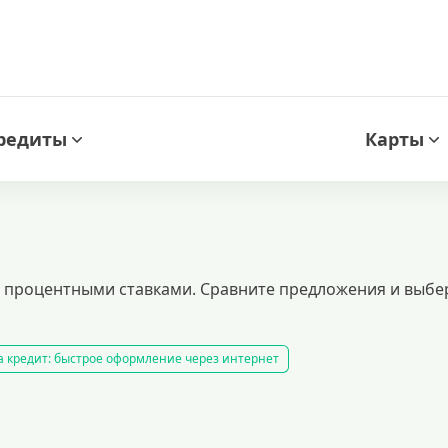
редиты
Карты
и процентными ставками. Сравните предложения и выбе
а кредит: быстрое оформление через интернет
ов. заявка онлайн, минимальные требования к заемщику, мгновенное одо
 транспортного средства
кредитный калькулятор
рефинансирование
 и выгодными условиями.
кредиты при плохой кредитной истории
кр