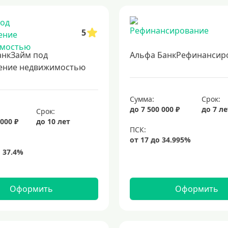
5
анкЗайм под
Альфа БанкРефинансир
ение недвижимостью
Сумма:
Срок:
до 7 500 000 ₽
до 7 л
Срок:
 000 ₽
до 10 лет
Оформить
Оформить