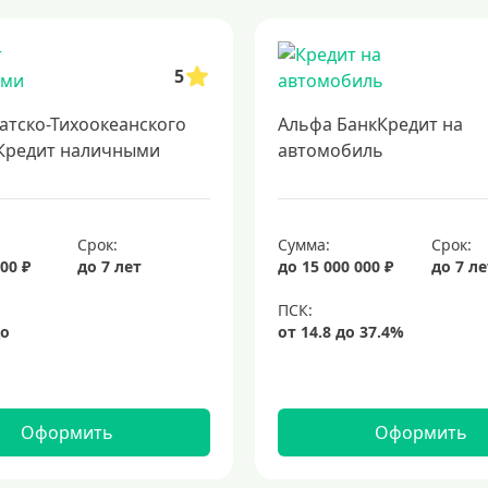
000 рублей
кредит на 300000 рублей
кредит на 2 миллиона рублей: у
 с минимальными ставками
подача заявки на кредит в несколько банк
5
есс оформления. возможность финансирования на всех этапах возведения 
нт
кредиты на 5 лет
кредит на 3 года
потребительские кредиты
атско-Тихоокеанского
Альфа БанкКредит на
Кредит наличными
автомобиль
Срок:
Сумма:
Срок:
00 ₽
до 7 лет
до 15 000 000 ₽
до 7 л
Оформить
Оформить