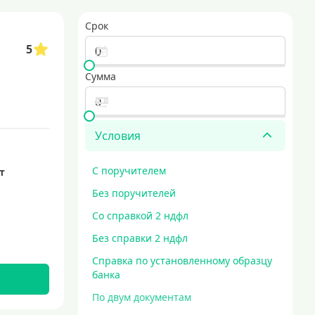
словия, проценты и сроки
кредит на 500000 рублей
Срок
ов одновременно
образовательные кредиты
5
дома, включая покупку участка и закупку материалов. гибкие сроки и до
кредит за 5 минут
заем наличными для любых нужд
Сумма
Условия
С поручителем
ет
Без поручителей
Со справкой 2 ндфл
Без справки 2 ндфл
Справка по установленному образцу
банка
По двум документам