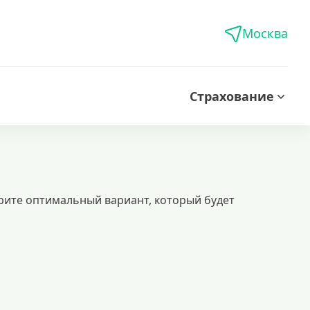
Москва
Страхование
рите оптимальный вариант, который будет
брение. получите деньги на карту без лишних проверок и ожидания.
 кредитов
едиты без подтверждения доходов
кредиты пенсионерам