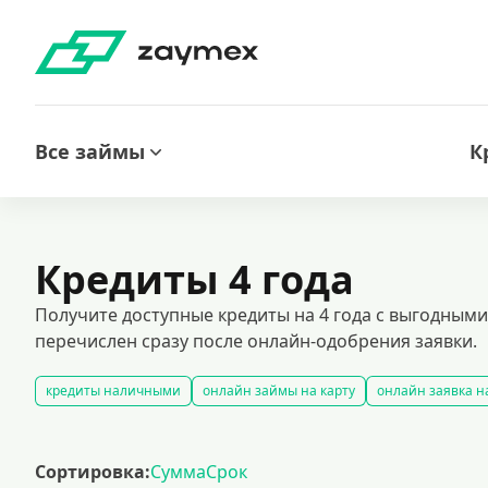
Все займы
К
Кредиты 4 года
Получите доступные кредиты на 4 года с выгодным
перечислен сразу после онлайн-одобрения заявки.
кредиты наличными
онлайн займы на карту
онлайн заявка н
кредиты на карту без отказа: быстрое решение финансовых вопрос
все займы под залог недвижимости
автокредитование под залог
Сортировка:
Сумма
Срок
лучшие предложения по кредитованию с минимальными ставками