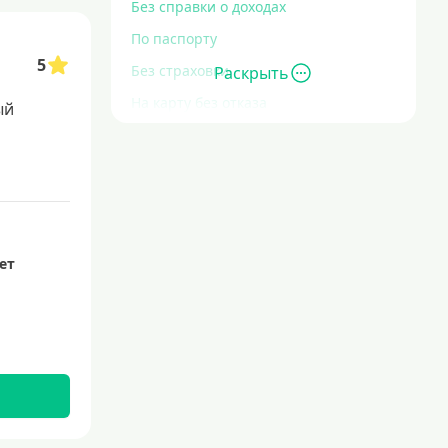
Без справки о доходах
По паспорту
5
Без страховки
Раскрыть
На карту без отказа
ый
Без отказа
В день обращения
С высокими долговыми
обязательствами
Экспресс
лет
За час
Быстрые
С действующим кредитом
С просрочками
Без кредитной истории
Сложности с кредитной историей