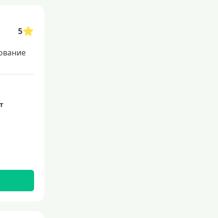
Со 100 процентным одобрением
Льготные для физических лиц
5
Самые выгодные
ование
Онлайн заявка
Заявка во все банки
Способы выдачи
ет
Не выходя из дома
С доставкой на дом
Наличными
Онлайн на карту
Валюта