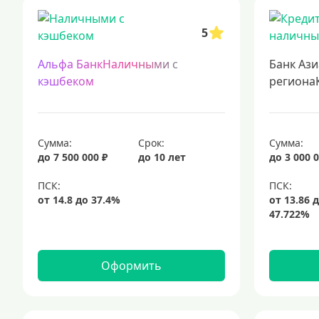
кредиты с 18 лет
кредит на 200000 рублей
выгодные кредиты
5
кредит на строительство жилья: выгодные условия и быстрый проц
кредиты без залога
кредиты для самозанятых
кредит на ремо
Альфа БанкНаличными с
Банк Ази
срочный кредит
подбор кредита
кэшбеком
региона
Сумма:
Срок:
Сумма:
до 7 500 000 ₽
до 10 лет
до 3 000 0
Оформить