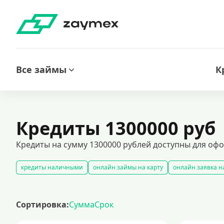
Все займы
К
Кредиты 1300000 руб
Кредиты на сумму 1300000 рублей доступны для офо
кредиты наличными
онлайн займы на карту
онлайн заявка н
кредиты на карту без отказа: быстрое решение финансовых вопрос
все займы под залог недвижимости
автокредитование под залог
Сортировка:
Сумма
Срок
лучшие предложения по кредитованию с минимальными ставками
кредиты на 1000000 рублей
кредиты безработным
кредит 100