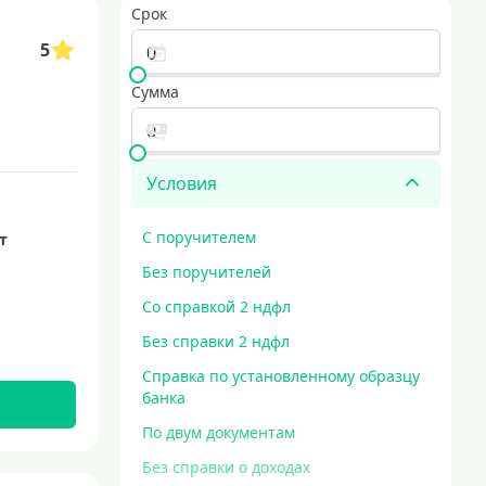
Срок
ов одновременно
образовательные кредиты
5
дома, включая покупку участка и закупку материалов. гибкие сроки и до
кредит за 5 минут
заем наличными для любых нужд
Сумма
Условия
С поручителем
ет
Без поручителей
Со справкой 2 ндфл
Без справки 2 ндфл
Справка по установленному образцу
банка
По двум документам
Без справки о доходах