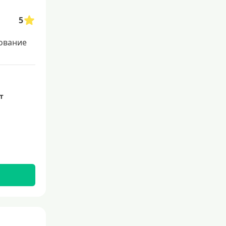
Со 100 процентным одобрением
Льготные для физических лиц
5
Самые выгодные
ование
Онлайн заявка
Заявка во все банки
Способы выдачи
ет
Не выходя из дома
С доставкой на дом
Наличными
Онлайн на карту
Валюта
В долларах США