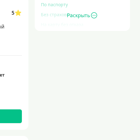
По паспорту
5
Без страховки
Раскрыть
На карту без отказа
ый
Без отказа
В день обращения
С высокими долговыми
обязательствами
Экспресс
лет
За час
Быстрые
С действующим кредитом
С просрочками
Без кредитной истории
Сложности с кредитной историей