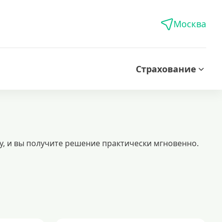
Москва
Страхование
у, и вы получите решение практически мгновенно.
брение. получите деньги на карту без лишних проверок и ожидания.
 кредитов
едиты без подтверждения доходов
кредиты пенсионерам
словия, проценты и сроки
кредит на 500000 рублей