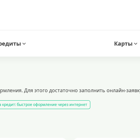
редиты
Карты
рмления. Для этого достаточно заполнить онлайн-заявк
а кредит: быстрое оформление через интернет
ов. заявка онлайн, минимальные требования к заемщику, мгновенное одо
 транспортного средства
кредитный калькулятор
рефинансирование
 и выгодными условиями.
кредиты при плохой кредитной истории
кр
000 рублей
кредит на 300000 рублей
кредит на 2 миллиона рублей: у