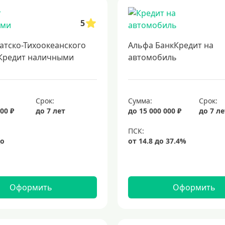
 с минимальными ставками
подача заявки на кредит в несколько банк
5
есс оформления. возможность финансирования на всех этапах возведения 
нт
кредиты на 5 лет
кредит на 3 года
потребительские кредиты
атско-Тихоокеанского
Альфа БанкКредит на
Кредит наличными
автомобиль
Срок:
Сумма:
Срок:
00 ₽
до 7 лет
до 15 000 000 ₽
до 7 л
Оформить
Оформить