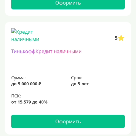
Оформить
10 млн
12 млн
15 млн
20 млн
5
25 млн
ТинькоффКредит наличными
30 миллионов
35000000 руб
50 миллионов
Сумма:
Срок:
100 миллионов
до 5 000 000 ₽
до 5 лет
Меньше 1 млн (руб)
10000 руб
Оформить
15000 руб
18000 руб