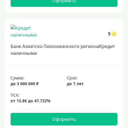
Оформить
Самые выгодные
Онлайн заявка
Заявка во все банки
5
Способы выдачи
Банк Азиатско-Тихоокеанского регионаКредит
Не выходя из дома
наличными
С доставкой на дом
Наличными
Сумма:
Срок:
Онлайн на карту
до 3 000 000 ₽
до 7 лет
Валюта
В долларах США
В евро
Оформить