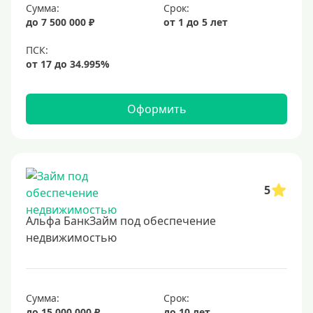
6%
Сумма:
Срок:
до 7 500 000 ₽
от 1 до 5 лет
6,5%
6,9%
7%
8%
Оформить
9%
10%
11%
12%
5
13%
Альфа БанкЗайм под обеспечение
14%
недвижимостью
15%
16%
17%
Сумма:
Срок:
до 15 000 000 ₽
до 10 лет