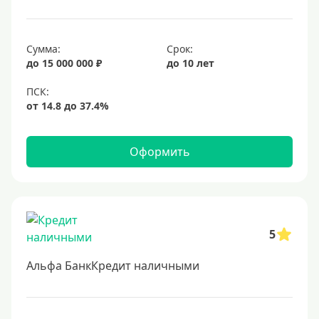
10 лет
15 лет
Сумма:
Срок:
20 лет
до 15 000 000 ₽
до 10 лет
25 лет
30 лет
Месяц
2 месяца
Оформить
3 месяца
6 месяцев
Ставка
5
Низкий процент
Альфа БанкКредит наличными
4%
5%