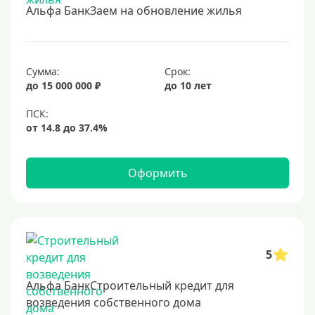
В банке под залог
Альфа БанкЗаем на обновление жилья
Под залог недвижимости
Срок
Сумма:
Срок:
до 15 000 000 ₽
до 10 лет
Долгосрочные
Год
2 года
3 года
Оформить
4 года
5 лет
6 лет
7 лет
5
8 лет
Альфа БанкСтроительный кредит для
9 лет
возведения собственного дома