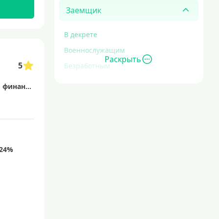
Заемщик
В декрете
Военнослужащим
Раскрыть
5
Безработным
Инвалидам
Кредит Европа Банк — это финансовая организация, предоставляющая широкий спектр услуг, включая потребительские кредиты, кредитные карты, ипотечное кредитование и сберегательные программы. Банк ориентирован на индивидуальных клиентов и малый бизнес, предлагая гибкие условия и современные цифровые решения для удобства управления финансами.
Для иностранных граждан
С временной регистрацией
Для пенсионеров
До 75 лет
До 80 лет
Для студентов
Молодежные
С 18 лет