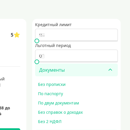
оцентов в течение определенного времени. такие карты идеально подходя
ерждения дохода или наличия кредитной истории, что делает их доступн
Кредитный лимит
едложения позволяют оформить заявку онлайн, а готовую карту привезут 
5
оповые кредитные карты с выгодными условиями
кредитные карты для совершения покупок
Льготный период
Документы
ый
Без прописки
:
По паспорту
По двум документам
Без справок о доходах
Без 2 НДФЛ