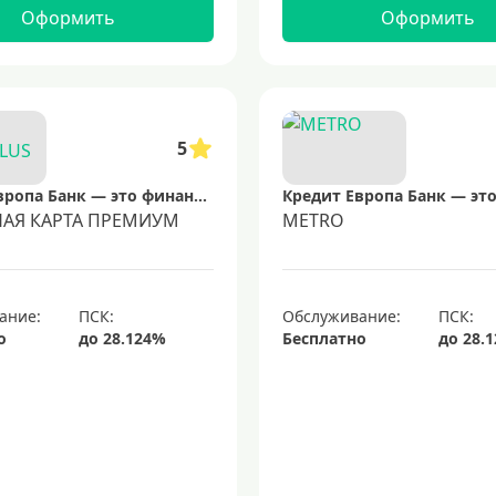
Оформить
Оформить
5
Кредит Европа Банк — это финансовая организация, предоставляющая широкий спектр услуг, включая потребительские кредиты, кредитные карты, ипотечное кредитование и сберегательные программы. Банк ориентирован на индивидуальных клиентов и малый бизнес, предлагая гибкие условия и современные цифровые решения для удобства управления финансами.
НАЯ КАРТА ПРЕМИУМ
METRO
ание:
Обслуживание:
о
Бесплатно