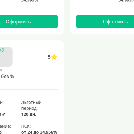
Оформить
Оформить
5
к
 без %
ый
Льготный
период:
0 ₽
120 дн.
ание:
о