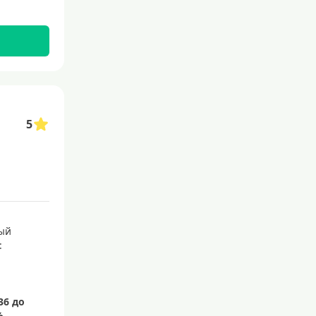
Без посещения банка
Без электронной почты
С бесплатным обслуживанием
С овердрафтом
С процентом на остаток
5
С низким процентом
Без процентов
Доступные
Сумма (рублей)
ый
5000 руб
:
10000 руб
15000 руб
20000 руб