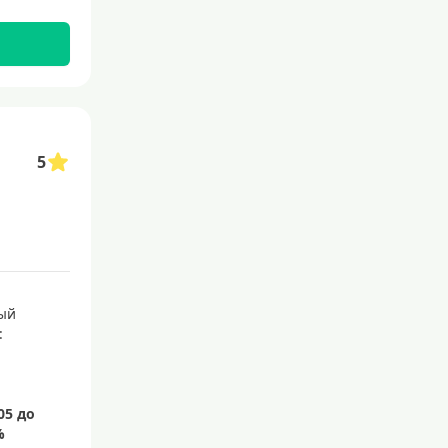
110 дней
120 дней
145 дней
150 дней
180 дней
5
200 дней
240 дней
На 365 дней
Преимущества
ый
:
С большим лимитом
По почте
Со снятием наличных
С доставкой на дом