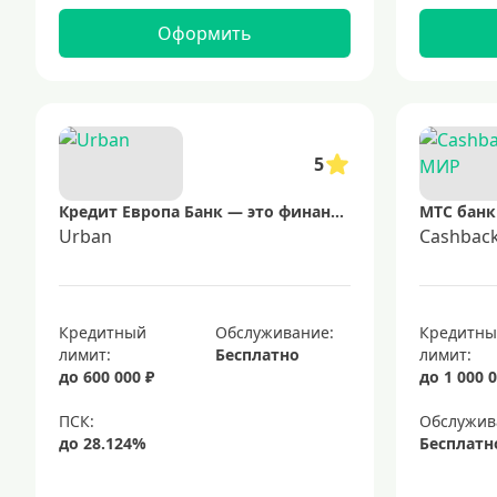
Оформить
5
Кредит Европа Банк — это финансовая организация, предоставляющая широкий спектр услуг, включая потребительские кредиты, кредитные карты, ипотечное кредитование и сберегательные программы. Банк ориентирован на индивидуальных клиентов и малый бизнес, предлагая гибкие условия и современные цифровые решения для удобства управления финансами.
МТС банк
Urban
Cashbac
Кредитный
Обслуживание:
Кредитн
лимит:
Бесплатно
лимит:
до 600 000 ₽
до 1 000 0
Обслужив
Бесплатн