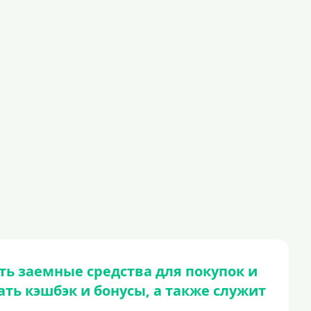
500000 руб
600000 руб
700000 руб
1000000 руб
С небольшим лимитом
С большим лимитом
Безлимитные
Тип карты
Mastercard
Visa
Visa Classic
ть заемные средства для покупок и
UnionPay
ть кэшбэк и бонусы, а также служит
Мир