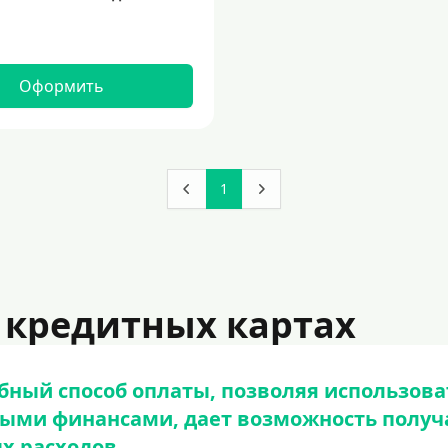
Оформить
1
 кредитных картах
бный способ оплаты, позволяя использова
ными финансами, дает возможность получа
х расходов.