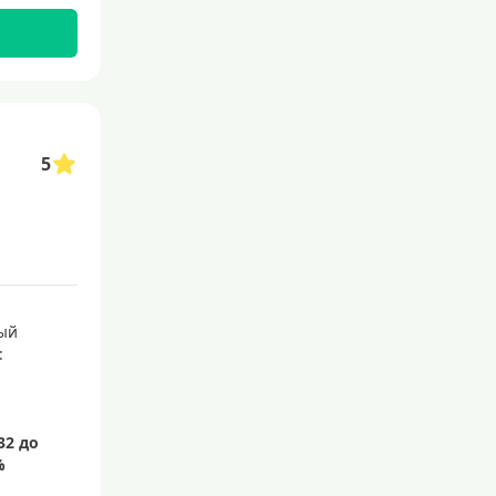
С 19 лет
С 20 лет
С 21 года
С 22 лет
С 23 лет
5
Для самозанятых
Беспроцентный период (льго
тный срок)
С льготным периодом
50 дней
ый
:
55 дней
На 60 дней
На 90 дней
100 дней