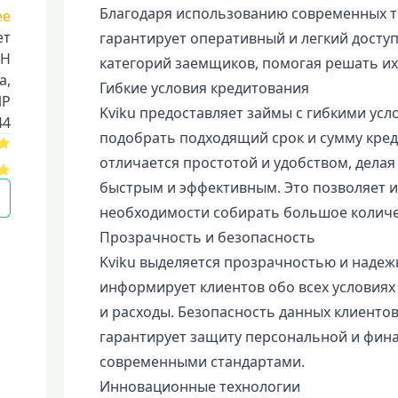
Благодаря использованию современных те
ее
ет
гарантирует оперативный и легкий досту
НН
категорий заемщиков, помогая решать и
a,
Гибкие условия кредитования
ИР
Kviku предоставляет займы с гибкими усл
44
подобрать подходящий срок и сумму креди
отличается простотой и удобством, дела
быстрым и эффективным. Это позволяет 
необходимости собирать большое количе
Прозрачность и безопасность
Kviku выделяется прозрачностью и надеж
информирует клиентов обо всех условиях
и расходы. Безопасность данных клиентов
гарантирует защиту персональной и фин
современными стандартами.
Инновационные технологии