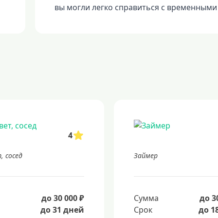
вы могли легко справиться с временным
4
, сосед
Займер
а
до 30 000 ₽
Сумма
до 3
до 31 дней
Срок
до 1